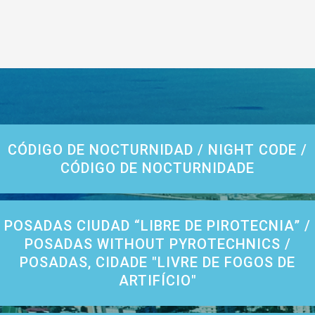
CÓDIGO DE NOCTURNIDAD / NIGHT CODE /
CÓDIGO DE NOCTURNIDADE
POSADAS CIUDAD “LIBRE DE PIROTECNIA” /
POSADAS WITHOUT PYROTECHNICS /
POSADAS, CIDADE "LIVRE DE FOGOS DE
ARTIFÍCIO"