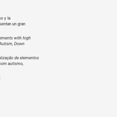
o y la
sentan un gran
lements with high
h Autism, Down
alização de elementos
 com autismo,
: