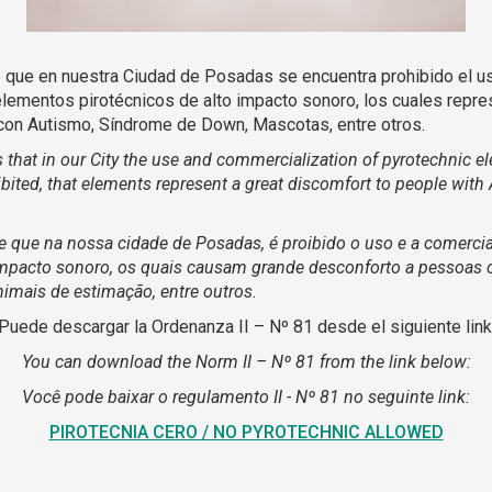
 que en nuestra Ciudad de Posadas se encuentra prohibido el us
lementos pirotécnicos de alto impacto sonoro, los cuales repre
con Autismo, Síndrome de Down, Mascotas, entre otros.
 that in our City the use and commercialization of pyrotechnic e
bited, that elements represent a great discomfort to people wit
e que na nossa cidade de Posadas, é proibido o uso e a comerci
 impacto sonoro, os quais causam grande desconforto a pessoas
imais de estimação, entre outros.
Puede descargar la Ordenanza II – Nº 81 desde el siguiente link
You can download the Norm II – Nº 81 from the link below:
Você pode baixar o regulamento II - Nº 81 no seguinte link:
PIROTECNIA CERO / NO PYROTECHNIC ALLOWED