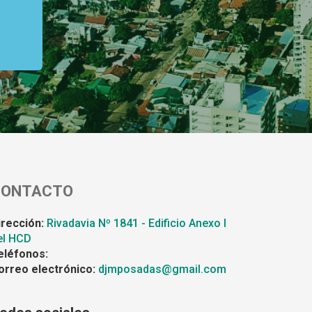
CONTACTO
irección:
Rivadavia Nº 1841 - Edificio Anexo I
el HCD
eléfonos:
orreo electrónico:
djmposadas@gmail.com